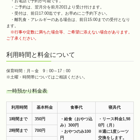
・お電話で予約が可能です。
・ご予約は、翌月分を前月20日より受け付けます。
・受付は、前日17:00迄です。お早めにご予約下さい。
・離乳食・アレルギーのある場合は、前日15:00までの受付となり
ます。
※行事や定数に満ちた場合等、ご希望に添えない場合があります。
ご了承ください。
利用時間と料金について
保育時間：月～金 9：00～17：00
※土曜・時間帯についてはご相談ください。
一時預かり料金表
利用時間
基本料金
食事代
寝具代
1
時間まで
350
円
・給食（
おやつ込
・リース料金1,98
み）
300
円
0
円（月）
2
時間まで
700
円
・おやつのみ
100
※週に1度シーツ
円
交換をします。