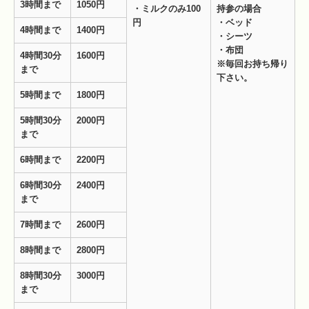
3
時間まで
1050
円
・ミルクのみ
100
持参の場合
円
・ベッド
4
時間まで
1400
円
・シーツ
・布団
4
時間30分
1600
円
※毎回お持ち帰り
まで
下さい。
5
時間まで
1800
円
5
時間30分
2000
円
まで
6
時間まで
2200
円
6
時間30分
2400
円
まで
7
時間まで
2600
円
8
時間まで
2800
円
8
時間30分
3000
円
まで