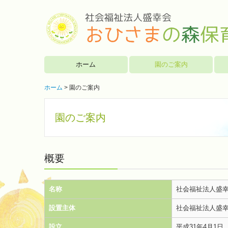
ホーム
園のご案内
ホーム
園のご案内
園のご案内
概要
名称
社会福祉法人盛
設置主体
社会福祉法人盛
設立
平成31年4月1日