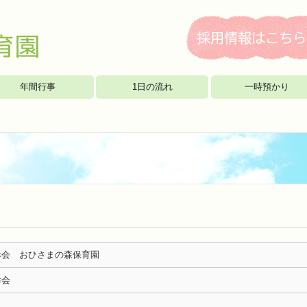
年間行事
1日の流れ
一時預かり
幸会 おひさまの森保育園
幸会