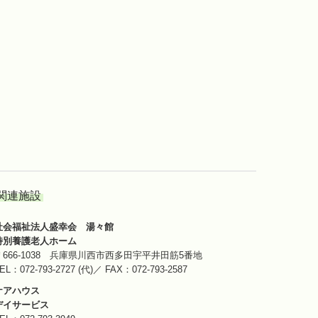
関連施設
社会福祉法人盛幸会 湯々館
特別養護老人ホーム
〒666-1038 兵庫県川西市西多田宇平井田筋5番地
TEL：
072-793-2727
(代)／ FAX：072-793-2587
ケアハウス
デイサービス