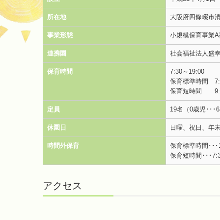
所在地
大阪府四條畷市清
事業形態
小規模保育事業A
連携園
社会福祉法人盛
保育時間
7:30～19:00
保育標準時間 7:3
保育短時間 9:00
定員
19名（0歳児･･･
休園日
日曜、祝日、年末年始
時間外保育
保育標準時間･･･18
保育短時間･･･7:30
アクセス