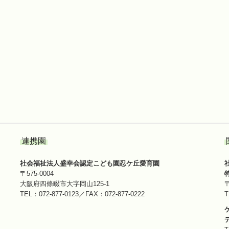
連携園
社会福祉法人盛幸会認定こども園忍ケ丘愛育園
〒575‐0004
大阪府四條畷市大字岡山125-1
TEL：
072-877-0123／
FAX：072-877-0222